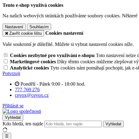
Tento e-shop využívá cookies
Na našich webových stránkách používáme soubory cookies. Některé z n
Nastavení
Souhlasím
Cookies nastavení
Zavřít cookie lištu
Vaše soukromí je důležité. Můžete si vybrat nastavení cookies níže.
Cookies nezbytné pro využívání e-shopu
Toto nastavení nelze 
Marketingové cookies
Díky těmto cookies můžeme zlepšovat výko
Analytické cookies
Tyto cookies nám pomáhají pochopit, jak e-s
Potvrzuji
Pondělí - Pátek 9:00 - 18:00 hod.
777 769 276
cevox@cevox.cz
Přihlásit se
Vyhledat
Kdo hledá, ten najde
Vyhledat
☰