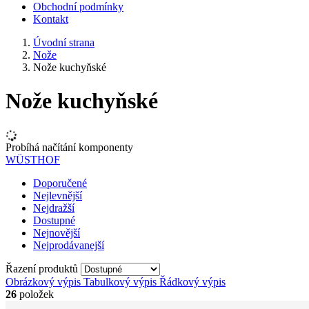
Obchodní podmínky
Kontakt
Úvodní strana
Nože
Nože kuchyňské
Nože kuchyňské
Probíhá načítání komponenty
WÜSTHOF
Doporučené
Nejlevnější
Nejdražší
Dostupné
Nejnovější
Nejprodávanejší
Řazení produktů
Obrázkový výpis
Tabulkový výpis
Řádkový výpis
26
položek