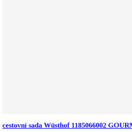
cestovní sada Wüsthof 1185066002 GOUR