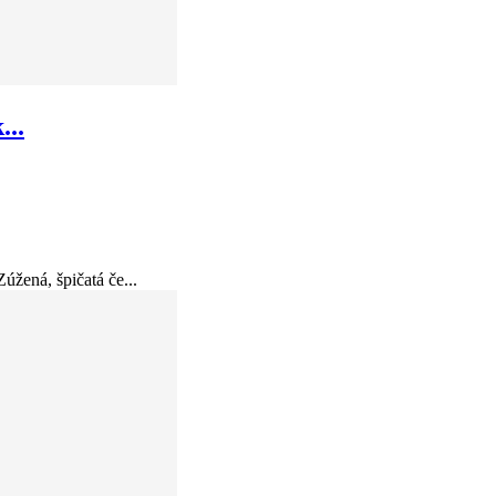
...
úžená, špičatá če...