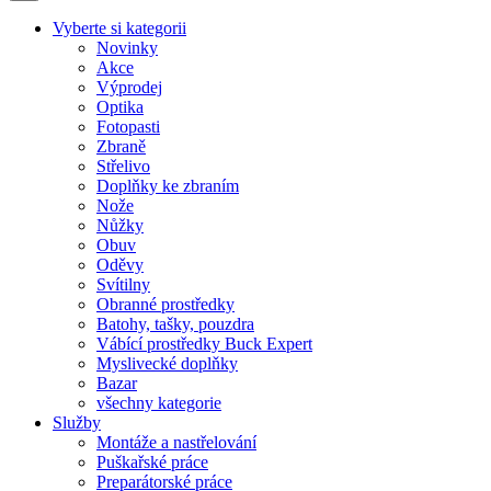
Vyberte si kategorii
Novinky
Akce
Výprodej
Optika
Fotopasti
Zbraně
Střelivo
Doplňky ke zbraním
Nože
Nůžky
Obuv
Oděvy
Svítilny
Obranné prostředky
Batohy, tašky, pouzdra
Vábící prostředky Buck Expert
Myslivecké doplňky
Bazar
všechny kategorie
Služby
Montáže a nastřelování
Puškařské práce
Preparátorské práce