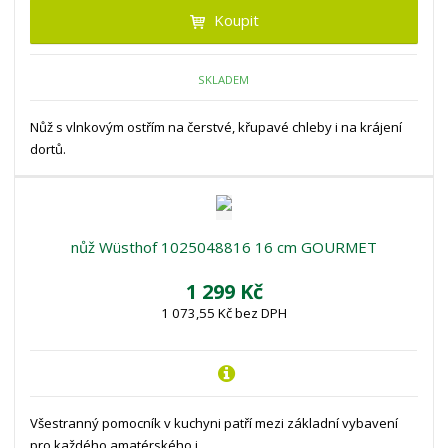
Koupit
SKLADEM
Nůž s vlnkovým ostřím na čerstvé, křupavé chleby i na krájení
dortů.
nůž Wüsthof 1025048816 16 cm GOURMET
1 299 Kč
1 073,55 Kč bez DPH
Všestranný pomocník v kuchyni patří mezi základní vybavení
pro každého amatérského i ...