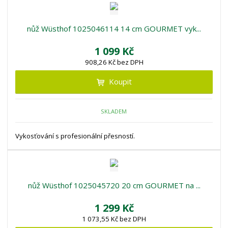
r
b
d
e
á
u
k
n
z
l
o
nůž Wüsthof 1025046114 14 cm GOURMET vyk...
í
k
k
v
p
1 099 Kč
o
o
ý
r
908,26 Kč bez DPH
o
v
v
v
d
ý
ý
ý
Koupit
u
v
v
p
k
ý
ý
i
t
SKLADEM
p
p
s
ů
i
i
Vykosťování s profesionální přesností.
s
s
nůž Wüsthof 1025045720 20 cm GOURMET na ...
1 299 Kč
1 073,55 Kč bez DPH