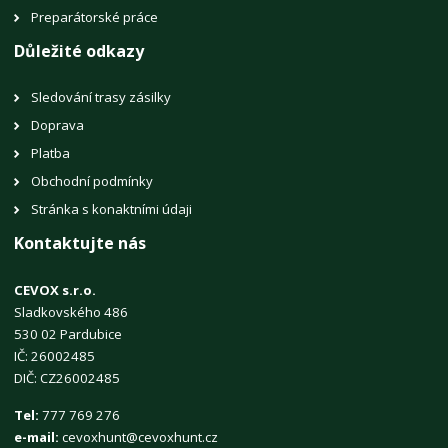
Preparátorské práce
Důležité odkazy
Sledování trasy zásilky
Doprava
Platba
Obchodní podmínky
Stránka s konaktními údaji
Kontaktujte nás
CEVOX s.r.o.
Sladkovského 486
530 02 Pardubice
IČ: 26002485
DIČ: CZ26002485
Tel:
777 769 276
e-mail:
cevoxhunt@cevoxhunt.cz