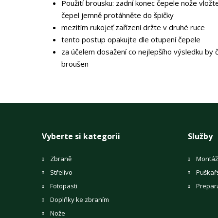
Použití brousku: zadní konec čepele nože vložt
čepel jemně protáhněte do špičky
mezitím rukojeť zařízení držte v druhé ruce
tento postup opakujte dle otupení čepele
za účelem dosažení co nejlepšího výsledku by 
broušen
Vyberte si kategorii
Služby
Zbraně
Montáž
Střelivo
Puškař
Fotopasti
Prepar
Doplňky ke zbraním
Nože