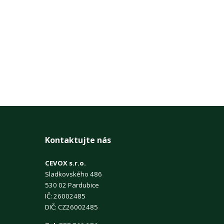
Kontaktujte nás
CEVOX s.r.o.
Sladkovského 486
530 02 Pardubice
IČ: 26002485
DIČ: CZ26002485