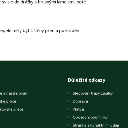
e svisle do drážky s brusnými lamelami, poté
čepele měly být čištěny před a po každém
Důležité odkazy
e a nastřelování
Sledování trasy zásilky
ské práce
Doprava
átorské práce
Platba
Obchodní podmínky
Stránka s konaktními údaji