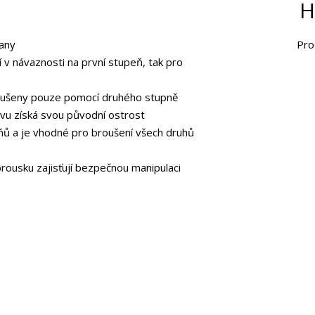
H
rany
Pro
 v návaznosti na první stupeň, tak pro
oušeny pouze pomocí druhého stupně
ovu získá svou původní ostrost
pňů a je vhodné pro broušení všech druhů
rousku zajisťují bezpečnou manipulaci