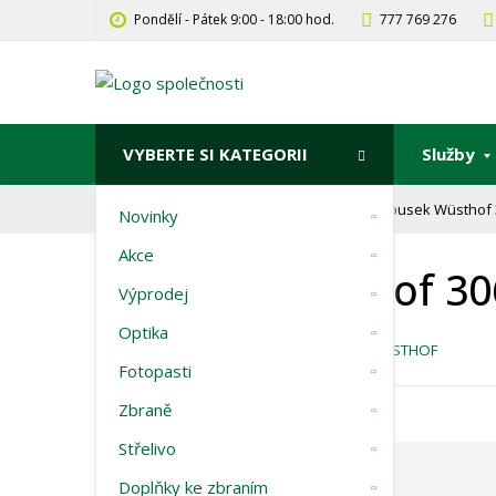
Pondělí - Pátek 9:00 - 18:00 hod.
777 769 276
VYBERTE SI KATEGORII
Služby
Ú
brousek Wüsthof
Nože
Příslušenství
Novinky
v
Akce
o
brousek Wüsthof 3
d
Výprodej
n
í
Optika
Kód produktu:
500532
Výrobce:
WÜSTHOF
s
Fotopasti
t
r
Zbraně
a
Střelivo
n
a
Doplňky ke zbraním