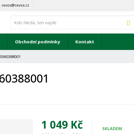
cevox@cevox.cz
V
Obchodní podmínky
Kontakt
 3060388001
060388001
1 049 Kč
SKLADEM