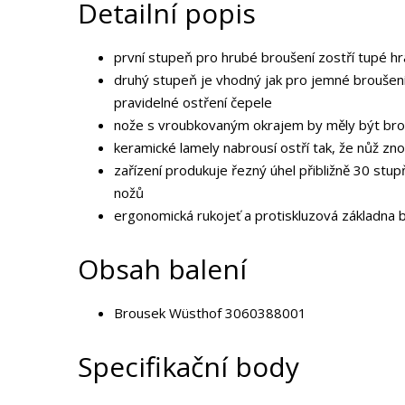
Detailní popis
první stupeň pro hrubé broušení zostří tupé h
druhý stupeň je vhodný jak pro jemné broušení
pravidelné ostření čepele
nože s vroubkovaným okrajem by měly být br
keramické lamely nabrousí ostří tak, že nůž zn
zařízení produkuje řezný úhel přibližně 30 stu
nožů
ergonomická rukojeť a protiskluzová základna b
Obsah balení
Brousek Wüsthof 3060388001
Specifikační body