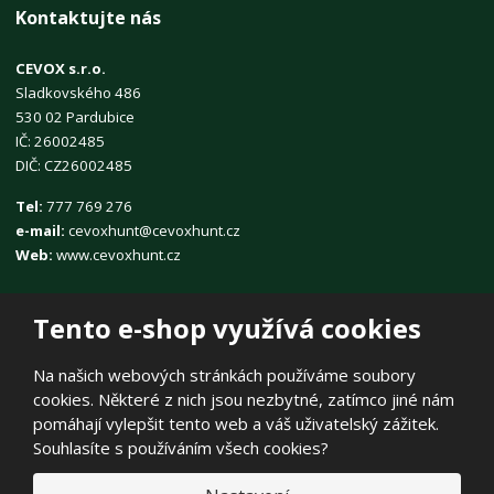
Kontaktujte nás
CEVOX s.r.o.
Sladkovského 486
530 02 Pardubice
IČ: 26002485
DIČ: CZ26002485
Tel:
777 769 276
e-mail:
cevoxhunt@cevoxhunt.cz
Web:
www.cevoxhunt.cz
Tento e-shop využívá cookies
Na našich webových stránkách používáme soubory
cookies. Některé z nich jsou nezbytné, zatímco jiné nám
© 2026, CEVOX s.r.o.
pomáhají vylepšit tento web a váš uživatelský zážitek.
Prohlášení o přístupnosti
|
Ochrana osobních údajů
|
Mapa stránek
Souhlasíte s používáním všech cookies?
|
E