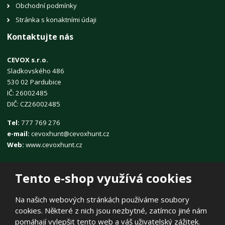
Obchodní podmínky
Stránka s konaktními údaji
Kontaktujte nás
CEVOX s.r.o.
Sladkovského 486
530 02 Pardubice
IČ: 26002485
DIČ: CZ26002485
Tel:
777 769 276
e-mail:
cevoxhunt@cevoxhunt.cz
Web:
www.cevoxhunt.cz
Tento e-shop využívá cookies
Na našich webových stránkách používáme soubory
cookies. Některé z nich jsou nezbytné, zatímco jiné nám
© 2026, CEVOX s.r.o.
pomáhají vylepšit tento web a váš uživatelský zážitek.