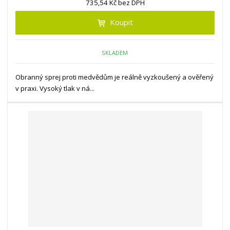
735,54 Kč bez DPH
Koupit
SKLADEM
Obranný sprej proti medvědům je reálně vyzkoušený a ověřený
v praxi. Vysoký tlak v ná...