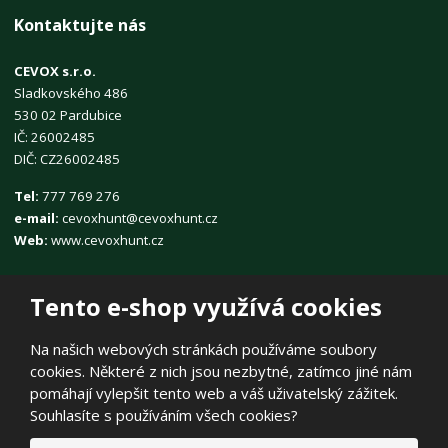
Kontaktujte nás
CEVOX s.r.o.
Sladkovského 486
530 02 Pardubice
IČ: 26002485
DIČ: CZ26002485
Tel:
777 769 276
e-mail:
cevoxhunt@cevoxhunt.cz
Web:
www.cevoxhunt.cz
Tento e-shop využívá cookies
Na našich webových stránkách používáme soubory
cookies. Některé z nich jsou nezbytné, zatímco jiné nám
© 2026, CEVOX s.r.o.
pomáhají vylepšit tento web a váš uživatelský zážitek.
Prohlášení o přístupnosti
|
Ochrana osobních údajů
|
Mapa stránek
Souhlasíte s používáním všech cookies?
|