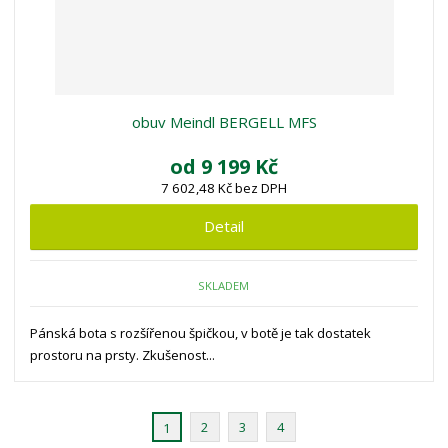
obuv Meindl BERGELL MFS
od
9 199 Kč
7 602,48 Kč bez DPH
Detail
SKLADEM
Pánská bota s rozšířenou špičkou, v botě je tak dostatek
prostoru na prsty. Zkušenost...
2
3
4
1