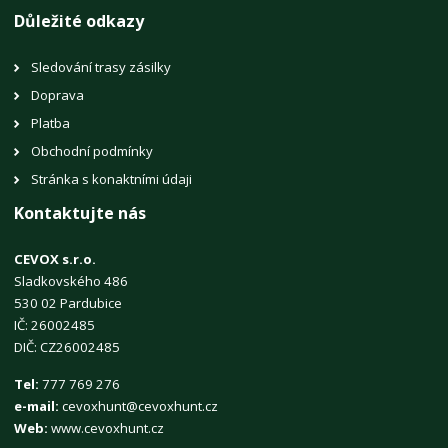
Důležité odkazy
Sledování trasy zásilky
Doprava
Platba
Obchodní podmínky
Stránka s konaktními údaji
Kontaktujte nás
CEVOX s.r.o.
Sladkovského 486
530 02 Pardubice
IČ: 26002485
DIČ: CZ26002485
Tel:
777 769 276
e-mail:
cevoxhunt@cevoxhunt.cz
Web:
www.cevoxhunt.cz