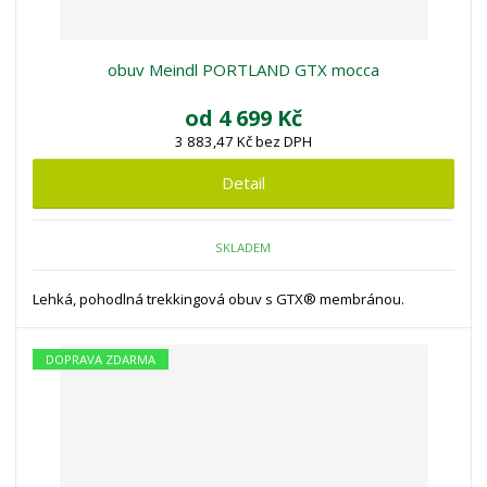
obuv Meindl PORTLAND GTX mocca
od
4 699 Kč
3 883,47 Kč bez DPH
Detail
SKLADEM
Lehká, pohodlná trekkingová obuv s GTX® membránou.
DOPRAVA ZDARMA