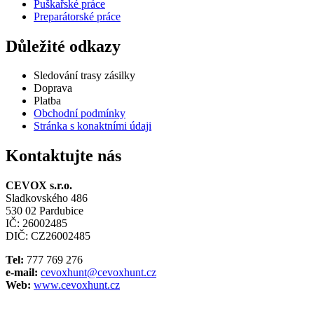
Puškařské práce
Preparátorské práce
Důležité odkazy
Sledování trasy zásilky
Doprava
Platba
Obchodní podmínky
Stránka s konaktními údaji
Kontaktujte nás
CEVOX s.r.o.
Sladkovského 486
530 02 Pardubice
IČ: 26002485
DIČ: CZ26002485
Tel:
777 769 276
e-mail:
cevoxhunt@cevoxhunt.cz
Web:
www.cevoxhunt.cz