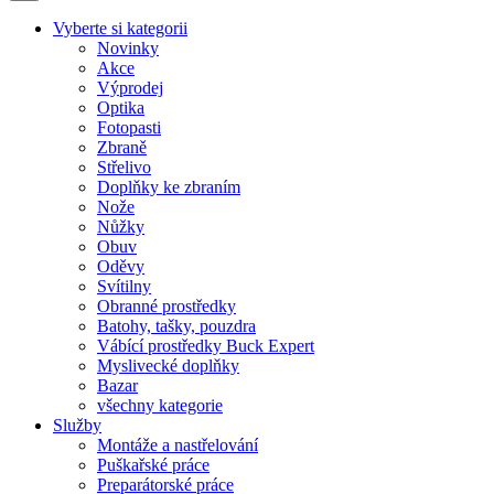
Vyberte si kategorii
Novinky
Akce
Výprodej
Optika
Fotopasti
Zbraně
Střelivo
Doplňky ke zbraním
Nože
Nůžky
Obuv
Oděvy
Svítilny
Obranné prostředky
Batohy, tašky, pouzdra
Vábící prostředky Buck Expert
Myslivecké doplňky
Bazar
všechny kategorie
Služby
Montáže a nastřelování
Puškařské práce
Preparátorské práce