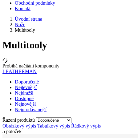
Obchodní podmínky
Kontakt
Úvodní strana
Nože
Multitooly
Multitooly
Probíhá načítání komponenty
LEATHERMAN
Doporučené
Nejlevnější
Nejdražší
Dostupné
Nejnovější
Nejprodávanejší
Řazení produktů
Obrázkový výpis
Tabulkový výpis
Řádkový výpis
5
položek