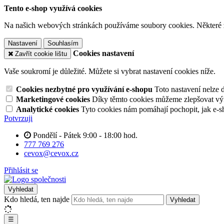
Tento e-shop využívá cookies
Na našich webových stránkách používáme soubory cookies. Některé z n
Nastavení
Souhlasím
Cookies nastavení
Zavřít cookie lištu
Vaše soukromí je důležité. Můžete si vybrat nastavení cookies níže.
Cookies nezbytné pro využívání e-shopu
Toto nastavení nelze 
Marketingové cookies
Díky těmto cookies můžeme zlepšovat výko
Analytické cookies
Tyto cookies nám pomáhají pochopit, jak e-s
Potvrzuji
Pondělí - Pátek 9:00 - 18:00 hod.
777 769 276
cevox@cevox.cz
Přihlásit se
Vyhledat
Kdo hledá, ten najde
Vyhledat
☰