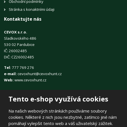
Obchodní podmínky
Stránka s konaktními údaji
Kontaktujte nás
CEVOX s.r.o.
Sladkovského 486
530 02 Pardubice
IČ: 26002485
DIČ: CZ26002485
Tel:
777 769 276
e-mail:
cevoxhunt@cevoxhunt.cz
Web:
www.cevoxhunt.cz
Tento e-shop využívá cookies
Na našich webových stránkách používáme soubory
cookies. Některé z nich jsou nezbytné, zatímco jiné nám
© 2026, CEVOX s.r.o.
pomáhají vylepšit tento web a váš uživatelský zážitek.
Prohlášení o přístupnosti
|
Ochrana osobních údajů
|
Mapa stránek