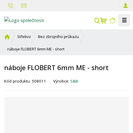
☰
V
y
h
Ú
Střelivo
Bez zbrojního průkazu
l
v
o
náboje FLOBERT 6mm ME - short
e
d
d
n
a
náboje FLOBERT 6mm ME - short
í
t
s
Kód produktu:
508011
Výrobce:
S&B
t
r
a
n
a