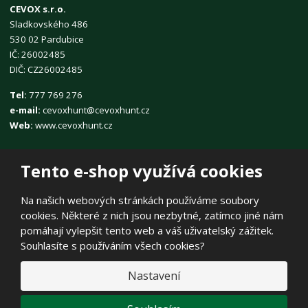
CEVOX s.r.o.
Sladkovského 486
530 02 Pardubice
IČ: 26002485
DIČ: CZ26002485
Tel:
777 769 276
e-mail:
cevoxhunt@cevoxhunt.cz
Web:
www.cevoxhunt.cz
Tento e-shop využívá cookies
Na našich webových stránkách používáme soubory
cookies. Některé z nich jsou nezbytné, zatímco jiné nám
© 2026, CEVOX s.r.o.
pomáhají vylepšit tento web a váš uživatelský zážitek.
Prohlášení o přístupnosti
|
Ochrana osobních údajů
|
Mapa stránek
Souhlasíte s používáním všech cookies?
|
E
Nastavení
B
VYROBILA
R
Á
N
VISA
MasterCard
Maestro