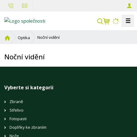
☰
V
y
h
Ú
Noční vidění
Optika
l
v
o
e
Noční vidění
d
d
n
a
í
t
s
t
Vyberte si kategorii
r
a
Zbraně
n
Střelivo
a
Fotopasti
Doplňky ke zbraním
Nože