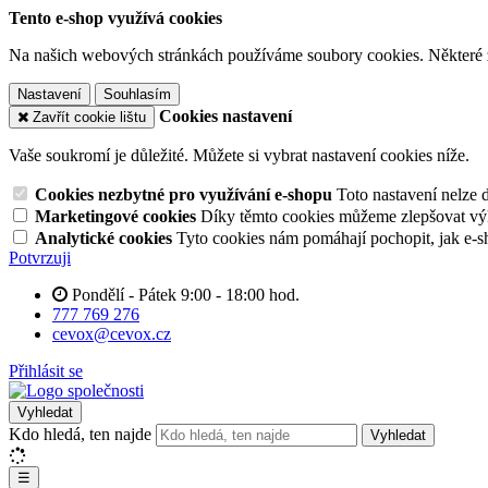
Tento e-shop využívá cookies
Na našich webových stránkách používáme soubory cookies. Některé z n
Nastavení
Souhlasím
Cookies nastavení
Zavřít cookie lištu
Vaše soukromí je důležité. Můžete si vybrat nastavení cookies níže.
Cookies nezbytné pro využívání e-shopu
Toto nastavení nelze 
Marketingové cookies
Díky těmto cookies můžeme zlepšovat výko
Analytické cookies
Tyto cookies nám pomáhají pochopit, jak e-s
Potvrzuji
Pondělí - Pátek 9:00 - 18:00 hod.
777 769 276
cevox@cevox.cz
Přihlásit se
Vyhledat
Kdo hledá, ten najde
Vyhledat
☰