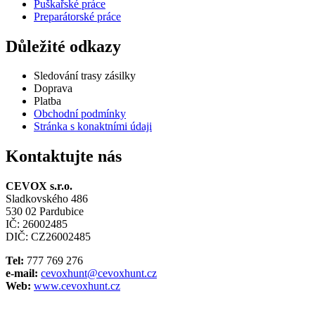
Puškařské práce
Preparátorské práce
Důležité odkazy
Sledování trasy zásilky
Doprava
Platba
Obchodní podmínky
Stránka s konaktními údaji
Kontaktujte nás
CEVOX s.r.o.
Sladkovského 486
530 02 Pardubice
IČ: 26002485
DIČ: CZ26002485
Tel:
777 769 276
e-mail:
cevoxhunt@cevoxhunt.cz
Web:
www.cevoxhunt.cz