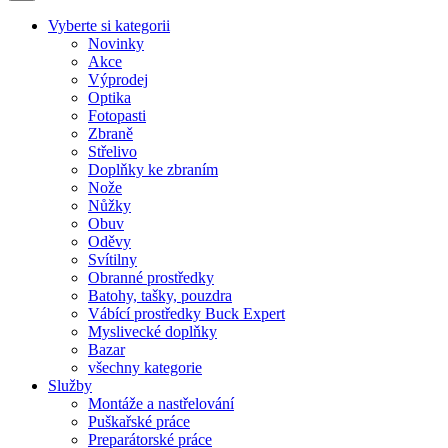
Vyberte si kategorii
Novinky
Akce
Výprodej
Optika
Fotopasti
Zbraně
Střelivo
Doplňky ke zbraním
Nože
Nůžky
Obuv
Oděvy
Svítilny
Obranné prostředky
Batohy, tašky, pouzdra
Vábící prostředky Buck Expert
Myslivecké doplňky
Bazar
všechny kategorie
Služby
Montáže a nastřelování
Puškařské práce
Preparátorské práce