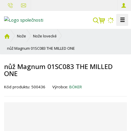
☰
V
y
h
Ú
Nože
Nože lovecké
l
v
o
nůž Magnum 01SC083 THE MILLED ONE
e
d
d
n
a
nůž Magnum 01SC083 THE MILLED
í
t
ONE
s
t
r
Kód produktu:
500436
Výrobce:
BÖKER
a
n
a