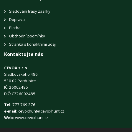
Sledování trasy zásilky
Doprava
Platba
Obchodní podmínky
Stránka s konaktními údaji
Kontaktujte nás
CEVOX s.r.o.
Sladkovského 486
530 02 Pardubice
IČ: 26002485
DIČ: CZ26002485
Tel:
777 769 276
e-mail:
cevoxhunt@cevoxhunt.cz
Web:
www.cevoxhunt.cz