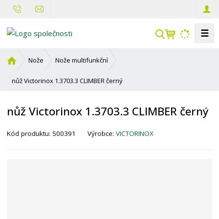
☰
V
y
h
Ú
Nože
Nože multifunkční
l
v
o
nůž Victorinox 1.3703.3 CLIMBER černý
e
d
d
n
a
nůž Victorinox 1.3703.3 CLIMBER černý
í
t
s
Kód produktu:
500391
Výrobce:
VICTORINOX
t
r
a
n
a