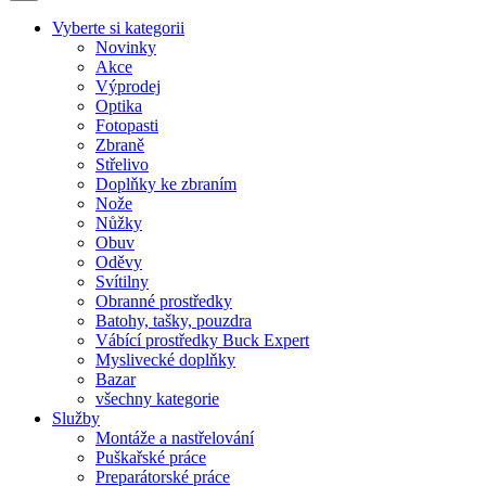
Vyberte si kategorii
Novinky
Akce
Výprodej
Optika
Fotopasti
Zbraně
Střelivo
Doplňky ke zbraním
Nože
Nůžky
Obuv
Oděvy
Svítilny
Obranné prostředky
Batohy, tašky, pouzdra
Vábící prostředky Buck Expert
Myslivecké doplňky
Bazar
všechny kategorie
Služby
Montáže a nastřelování
Puškařské práce
Preparátorské práce