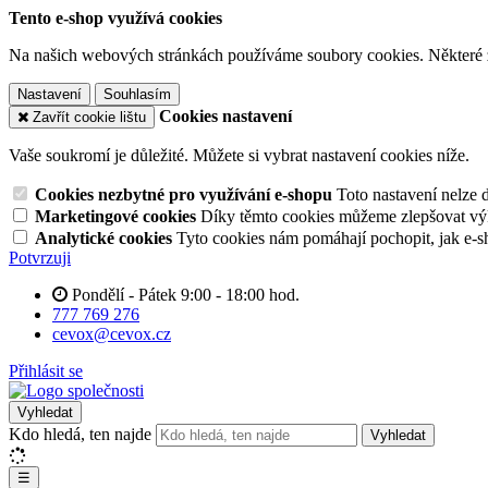
Tento e-shop využívá cookies
Na našich webových stránkách používáme soubory cookies. Některé z n
Nastavení
Souhlasím
Cookies nastavení
Zavřít cookie lištu
Vaše soukromí je důležité. Můžete si vybrat nastavení cookies níže.
Cookies nezbytné pro využívání e-shopu
Toto nastavení nelze 
Marketingové cookies
Díky těmto cookies můžeme zlepšovat výko
Analytické cookies
Tyto cookies nám pomáhají pochopit, jak e-s
Potvrzuji
Pondělí - Pátek 9:00 - 18:00 hod.
777 769 276
cevox@cevox.cz
Přihlásit se
Vyhledat
Kdo hledá, ten najde
Vyhledat
☰