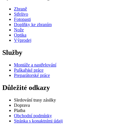
Zbraně
Střelivo
Fotopasti
Doplňky ke zbraním
Nože
Optika
Výprodej
Služby
Montáže a nastřelování
Puškařské práce
Preparátorské práce
Důležité odkazy
Sledování trasy zásilky
Doprava
Platba
Obchodní podmínky
Stránka s konaktními údaji