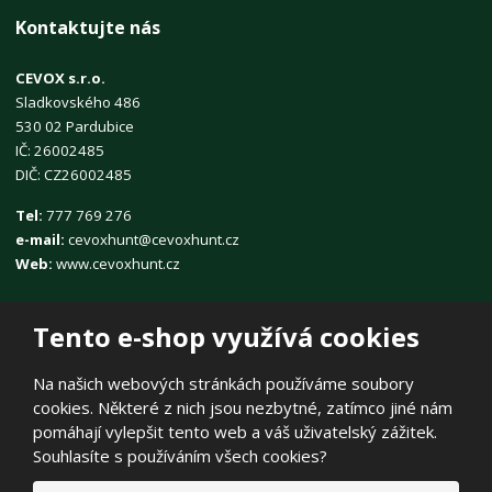
Kontaktujte nás
CEVOX s.r.o.
Sladkovského 486
530 02 Pardubice
IČ: 26002485
DIČ: CZ26002485
Tel:
777 769 276
e-mail:
cevoxhunt@cevoxhunt.cz
Web:
www.cevoxhunt.cz
Tento e-shop využívá cookies
Na našich webových stránkách používáme soubory
cookies. Některé z nich jsou nezbytné, zatímco jiné nám
© 2026, CEVOX s.r.o.
pomáhají vylepšit tento web a váš uživatelský zážitek.
Prohlášení o přístupnosti
|
Ochrana osobních údajů
|
Mapa stránek
Souhlasíte s používáním všech cookies?
|