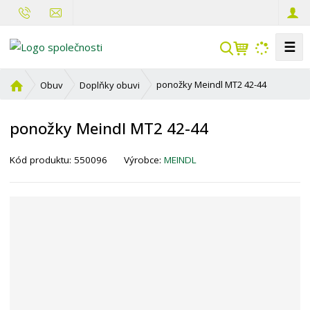
☰
V
y
h
Ú
ponožky Meindl MT2 42-44
Obuv
Doplňky obuvi
l
v
o
e
ponožky Meindl MT2 42-44
d
d
n
a
í
Kód produktu:
550096
Výrobce:
MEINDL
t
s
t
r
a
n
a