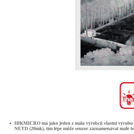
HIKMICRO má jako jeden z mála výrobců vlastní výrobu já
NETD (20mk), tím lépe může senzor zaznamenávat malé tep