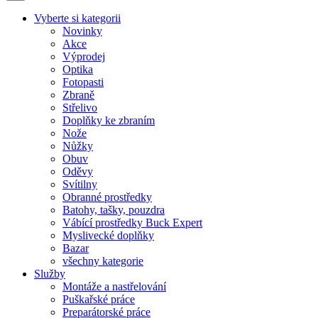
Vyberte si kategorii
Novinky
Akce
Výprodej
Optika
Fotopasti
Zbraně
Střelivo
Doplňky ke zbraním
Nože
Nůžky
Obuv
Oděvy
Svítilny
Obranné prostředky
Batohy, tašky, pouzdra
Vábící prostředky Buck Expert
Myslivecké doplňky
Bazar
všechny kategorie
Služby
Montáže a nastřelování
Puškařské práce
Preparátorské práce