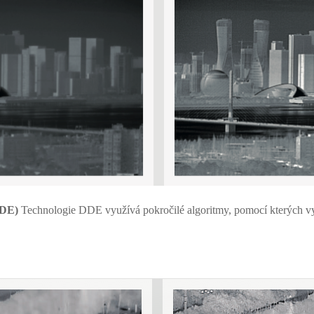
DDE)
Technologie DDE využívá pokročilé algoritmy, pomocí kterých vykre