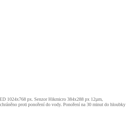
OLED 1024x768 px
.
Senzor Hikmicro 384x288 px 12µm,
(chráněno proti ponoření do vody. Ponoření na 30 minut do hloubky