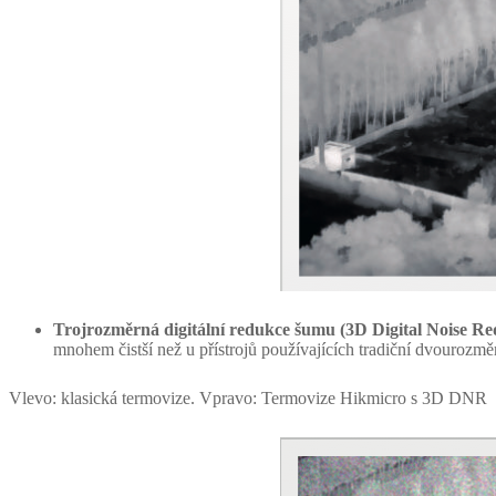
Trojrozměrná digitální redukce šumu (3D Digital Noise R
mnohem čistší než u přístrojů používajících tradiční dvouroz
Vlevo: klasická termovize. Vpravo: Termovize Hikmicro s 3D DNR