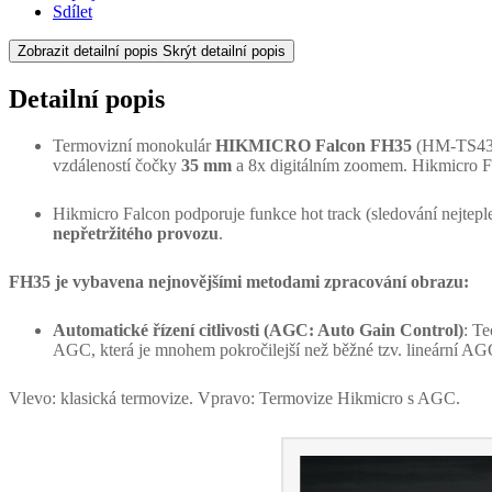
Sdílet
Zobrazit detailní popis
Skrýt detailní popis
Detailní popis
Termovizní monokulár
HIKMICRO Falcon FH35
(HM-TS43-
vzdáleností čočky
35 mm
a 8x digitálním zoomem. Hikmicro Fa
Hikmicro Falcon podporuje funkce hot track (sledování nejte
nepřetržitého provozu
.
FH35 je vybavena nejnovějšími metodami zpracování obrazu:
Automatické řízení citlivosti (AGC: Auto Gain Control)
: Te
AGC, která je mnohem pokročilejší než běžné tzv. lineární A
Vlevo: klasická termovize. Vpravo: Termovize Hikmicro s AGC.