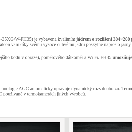
35XG/W-FH35) je vybavena kvalitním
jádrem o rozlišení 384×288
lcon vám díky svému vysoce citlivému jádru poskytne naprosto jasný 
plejšího bodu v obraze), poměrového dálkoměr a Wi-Fi. FH35
umožňuje
chnologie AGC automaticky upravuje dynamický rozsah obrazu. Termokame
GC používané v termokamerách jiných výrobců.