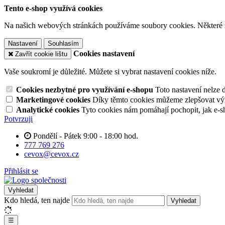
Tento e-shop využívá cookies
Na našich webových stránkách používáme soubory cookies. Některé z n
Nastavení
Souhlasím
Cookies nastavení
Zavřít cookie lištu
Vaše soukromí je důležité. Můžete si vybrat nastavení cookies níže.
Cookies nezbytné pro využívání e-shopu
Toto nastavení nelze 
Marketingové cookies
Díky těmto cookies můžeme zlepšovat výko
Analytické cookies
Tyto cookies nám pomáhají pochopit, jak e-s
Potvrzuji
Pondělí - Pátek 9:00 - 18:00 hod.
777 769 276
cevox@cevox.cz
Přihlásit se
Vyhledat
Kdo hledá, ten najde
Vyhledat
☰