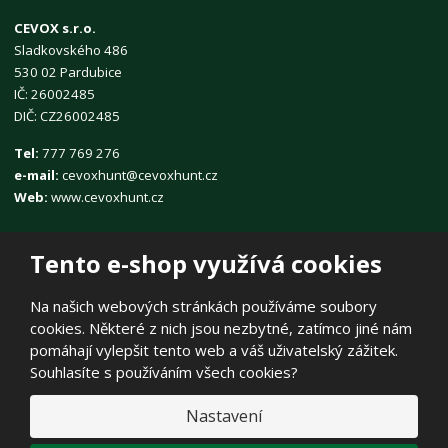
CEVOX s.r.o.
Sladkovského 486
530 02 Pardubice
IČ: 26002485
DIČ: CZ26002485
Tel:
777 769 276
e-mail:
cevoxhunt@cevoxhunt.cz
Web:
www.cevoxhunt.cz
Tento e-shop využívá cookies
Na našich webových stránkách používáme soubory
cookies. Některé z nich jsou nezbytné, zatímco jiné nám
© 2026, CEVOX s.r.o.
pomáhají vylepšit tento web a váš uživatelský zážitek.
Prohlášení o přístupnosti
|
Ochrana osobních údajů
|
Mapa stránek
Souhlasíte s používáním všech cookies?
|
E
Nastavení
B
VYROBILA
R
Á