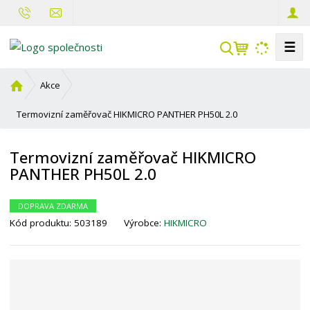
☰
V
y
h
Ú
Akce
l
v
o
Termovizní zaměřovač HIKMICRO PANTHER PH50L 2.0
e
d
d
n
a
Termovizní zaměřovač HIKMICRO
í
t
PANTHER PH50L 2.0
s
t
r
DOPRAVA ZDARMA
a
Kód produktu:
503189
Výrobce:
HIKMICRO
n
a