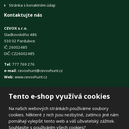
Stránka s konaktními údaji
Kontaktujte nás
CEVOX s.r.o.
Sladkovského 486
530 02 Pardubice
IČ: 26002485
DIČ: CZ26002485
Tel:
777 769 276
e-mail:
cevoxhunt@cevoxhunt.cz
Web:
www.cevoxhunt.cz
Tento e-shop využívá cookies
Na našich webových stránkách používáme soubory
cookies. Některé z nich jsou nezbytné, zatímco jiné nám
© 2026, CEVOX s.r.o.
pomáhají vylepšit tento web a váš uživatelský zážitek.
Prohlášení o přístupnosti
|
Ochrana osobních údajů
|
Mapa stránek
Souhlasíte s používáním všech cookies?