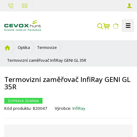
☰
V
y
h
Ú
Optika
Termovize
l
v
e
o
Termovizní zaměřovač InfiRay GENI GL 35R
d
d
a
n
Termovizní zaměřovač InfiRay GENI GL
t
í
35R
s
t
r
DOPRAVA ZDARMA
a
Kód produktu:
820047
Výrobce:
InfiRay
n
a