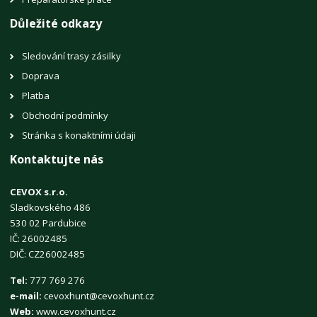
Důležité odkazy
Sledování trasy zásilky
Doprava
Platba
Obchodní podmínky
Stránka s konaktními údaji
Kontaktujte nás
CEVOX s.r.o.
Sladkovského 486
530 02 Pardubice
IČ: 26002485
DIČ: CZ26002485
Tel:
777 769 276
e-mail:
cevoxhunt@cevoxhunt.cz
Web:
www.cevoxhunt.cz